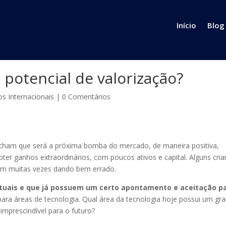
Início
Blog
 potencial de valorização?
os Internacionais
|
0 Comentários
 acham que será a próxima bomba do mercado, de maneira positiva,
ter ganhos extraordinários, com poucos ativos e capital. Alguns cri
bam muitas vezes dando bem errado.
atuais e que já possuem um certo apontamento e aceitação p
para áreas de tecnologia. Qual área da tecnologia hoje possui um gr
imprescindível para o futuro?