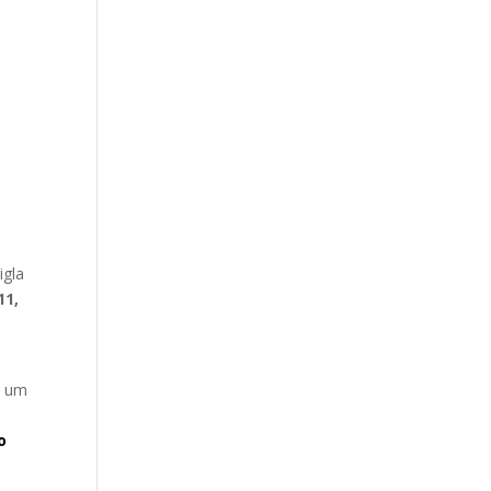
igla
11,
s um
o
o