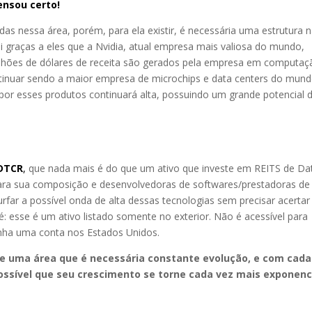
pensou certo!
das nessa área, porém, para ela existir, é necessária uma estrutura 
oi graças a eles que a Nvidia, atual empresa mais valiosa do mundo,
lhões de dólares de receita são gerados pela empresa em computaç
ntinuar sendo a maior empresa de microchips e data centers do mun
r esses produtos continuará alta, possuindo um grande potencial 
 DTCR
,
que nada mais é do que um ativo que investe em REITS de Da
ara sua composição e desenvolvedoras de softwares/prestadoras de
surfar a possível onda de alta dessas tecnologias sem precisar acertar
é: esse é um ativo listado somente no exterior. Não é acessível para
tenha uma conta nos Estados Unidos.
e uma área que é necessária constante evolução, e com cada
ossível que seu crescimento se torne cada vez mais exponenci