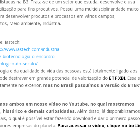
istadas na B3. Trata-se de um setor que estuda, desenvolve e usa
ização para fins produtivos. Possui uma multidisciplinaridade muito
para desenvolver produtos e processos em vários campos,
tos, Meio ambiente, Indústria.
e: Iastech:
s://www.iastech.com/industria-
e-biotecnologia-o-encontro-
ologico-do-seculo/
ogia e da qualidade de vida das pessoas está totalmente ligado aos
pode destravar em grande potencial de valorização do
ETF XBI
. Essa s
etamente no exterior,
mas no Brasil possuímos a versão do BTEK
os ambos em nosso vídeo no Youtube, no qual mostramos
, histórico e demais curiosidades.
Além disso, lá disponibilizamo
ais, o qual é possível estar fazendo download e dar o primeiro pass
maiores empresas do planeta.
Para acessar o vídeo, clique no botã