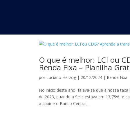
O que é melhor: LCI ou C
Renda Fixa – Planilha Grat
por
Luciano Herzog
|
20/12/2024
|
Renda Fixa
No início deste ano, falava-se que a nossa tax
de 2023, quando a Selic estava em 13,75%, e ca
a subir e o Banco Central,...